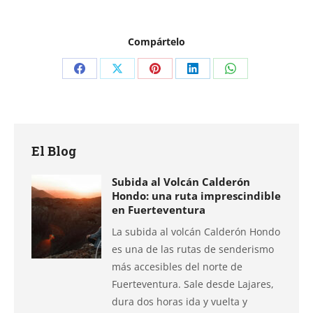
Compártelo
Compartir
Compartir
Compartir
Compartir
Compartir
en
en
en
en
en
Facebook
X
Pinterest
LinkedIn
WhatsApp
El Blog
Subida al Volcán Calderón
Hondo: una ruta imprescindible
en Fuerteventura
La subida al volcán Calderón Hondo
es una de las rutas de senderismo
más accesibles del norte de
Fuerteventura. Sale desde Lajares,
dura dos horas ida y vuelta y