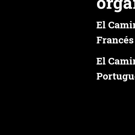
orga
El Cami
Francés
El Cami
Portugu