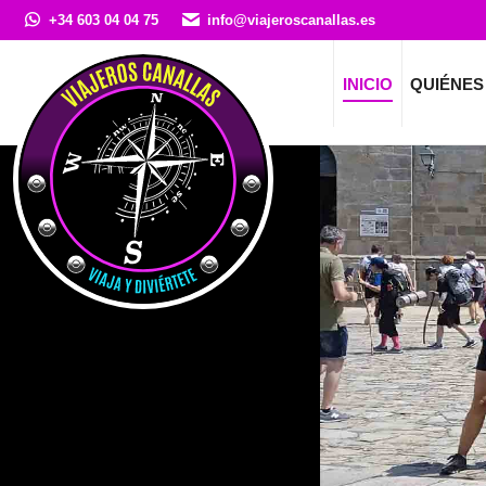
+34 603 04 04 75
info@viajeroscanallas.es
INICIO
QUIÉNES