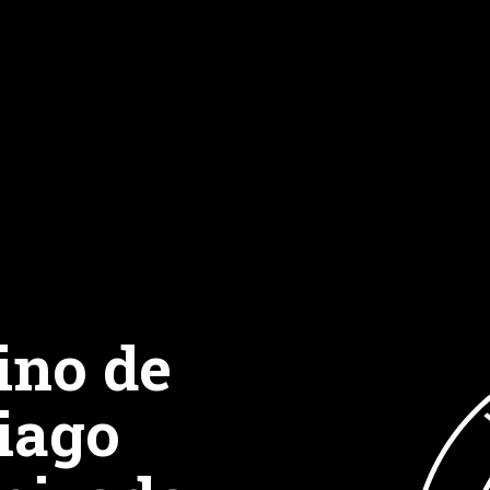
no de
iago