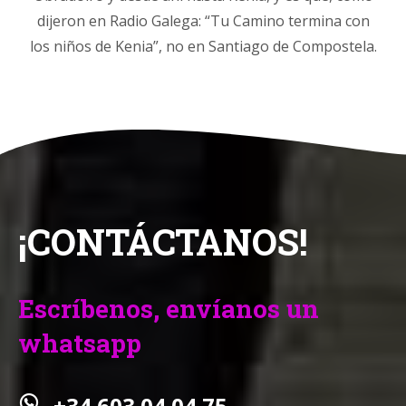
dijeron en Radio Galega: “Tu Camino termina con
los niños de Kenia”, no en Santiago de Compostela.
¡CONTÁCTANOS!
Escríbenos, envíanos un
whatsapp
+34 603 04 04 75