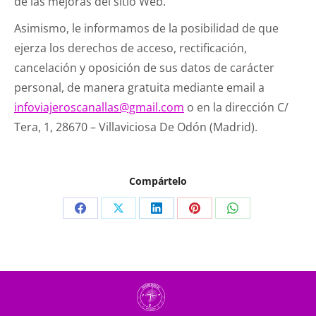
de las mejoras del sitio Web.
Asimismo, le informamos de la posibilidad de que
ejerza los derechos de acceso, rectificación,
cancelación y oposición de sus datos de carácter
personal, de manera gratuita mediante email a
infoviajeroscanallas@gmail.com
o en la dirección C/
Tera, 1, 28670 – Villaviciosa De Odón (Madrid).
Compártelo
Compartir
Compartir
Compartir
Compartir
Compartir
en
en
en
en
en
Facebook
X
LinkedIn
Pinterest
WhatsApp