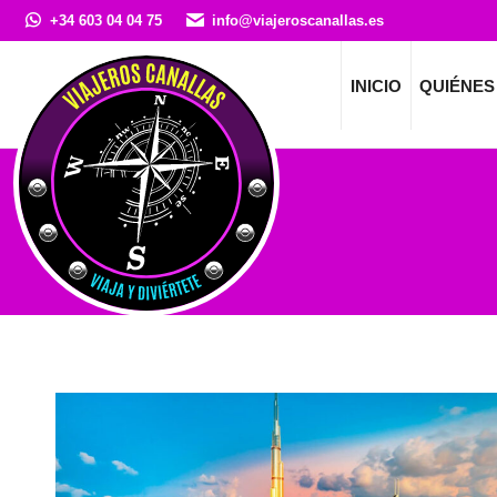
+34 603 04 04 75
info@viajeroscanallas.es
INICIO
QUIÉNES