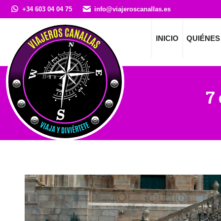
+34 603 04 04 75
info@viajeroscanallas.es
INICIO
QUIÉNES
7