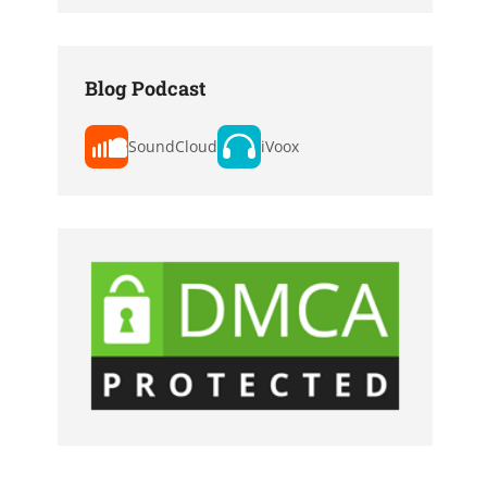
Blog Podcast
SoundCloud
iVoox