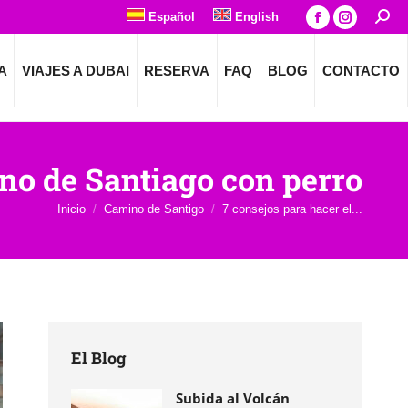
Español
English
Busca
La
La
página
página
A
VIAJES A DUBAI
RESERVA
FAQ
BLOG
CONTACTO
Facebook
Instagra
se
se
abre
abre
en
en
ino de Santiago con perro
una
una
ventana
ventana
Estás aquí:
Inicio
Camino de Santigo
7 consejos para hacer el...
nueva
nueva
El Blog
Subida al Volcán