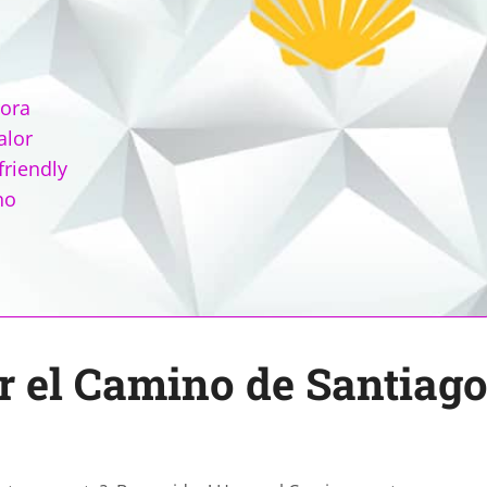
tora
alor
friendly
no
r el Camino de Santiag