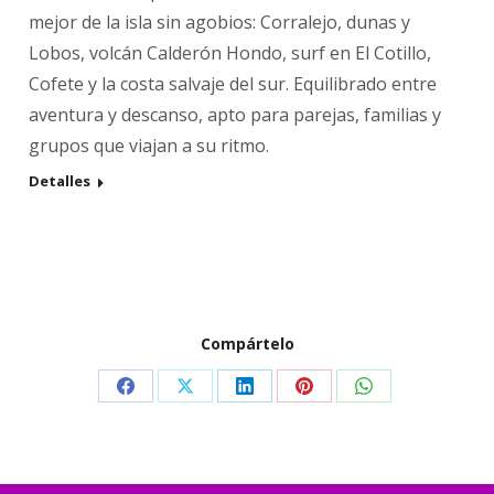
mejor de la isla sin agobios: Corralejo, dunas y
Lobos, volcán Calderón Hondo, surf en El Cotillo,
Cofete y la costa salvaje del sur. Equilibrado entre
aventura y descanso, apto para parejas, familias y
grupos que viajan a su ritmo.
Detalles
Compártelo
Compartir
Compartir
Compartir
Compartir
Compartir
en
en
en
en
en
Facebook
X
LinkedIn
Pinterest
WhatsApp