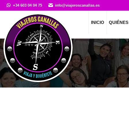
+34 603 04 04 75
info@viajeroscanallas.es
INICIO
QUIÉNES