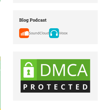
Blog Podcast
SoundCloud
iVoox