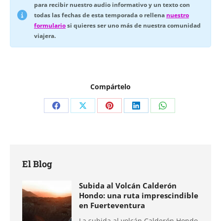
para recibir nuestro audio informativo y un texto con
todas las fechas de esta temporada o rellena
nuestro
formulario
si quieres ser uno más de nuestra comunidad
viajera.
Compártelo
Compartir
Compartir
Compartir
Compartir
Compartir
en
en
en
en
en
Facebook
X
Pinterest
LinkedIn
WhatsApp
El Blog
Subida al Volcán Calderón
Hondo: una ruta imprescindible
en Fuerteventura
La subida al volcán Calderón Hondo