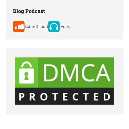
Blog Podcast
SoundCloud
iVoox