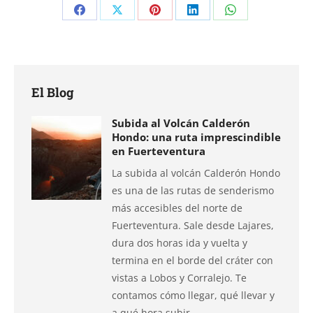
Compartir
Compartir
Compartir
Compartir
Compartir
en
en
en
en
en
Facebook
X
Pinterest
LinkedIn
WhatsApp
El Blog
Subida al Volcán Calderón
Hondo: una ruta imprescindible
en Fuerteventura
La subida al volcán Calderón Hondo
es una de las rutas de senderismo
más accesibles del norte de
Fuerteventura. Sale desde Lajares,
dura dos horas ida y vuelta y
termina en el borde del cráter con
vistas a Lobos y Corralejo. Te
contamos cómo llegar, qué llevar y
a qué hora subir.