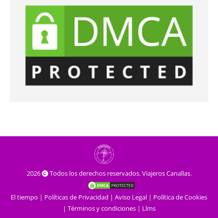
2026
Todos los derechos reservados. Viajeros Canallas.
El tiempo
|
Políticas de Privacidad
|
Aviso Legal
|
Política de Cookies
|
Términos y condiciones
|
Llms