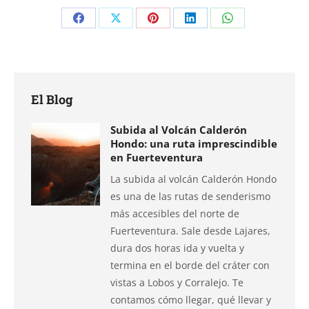
Compartir
Compartir
Compartir
Compartir
Compartir
en
en
en
en
en
Facebook
X
Pinterest
LinkedIn
WhatsApp
El Blog
Subida al Volcán Calderón
Hondo: una ruta imprescindible
en Fuerteventura
La subida al volcán Calderón Hondo
es una de las rutas de senderismo
más accesibles del norte de
Fuerteventura. Sale desde Lajares,
dura dos horas ida y vuelta y
termina en el borde del cráter con
vistas a Lobos y Corralejo. Te
contamos cómo llegar, qué llevar y