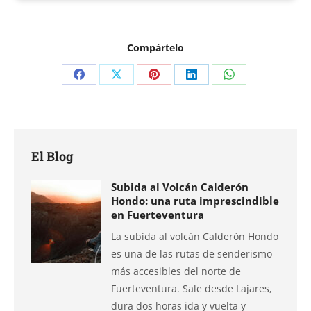
Compártelo
Compartir
Compartir
Compartir
Compartir
Compartir
en
en
en
en
en
Facebook
X
Pinterest
LinkedIn
WhatsApp
El Blog
Subida al Volcán Calderón
Hondo: una ruta imprescindible
en Fuerteventura
La subida al volcán Calderón Hondo
es una de las rutas de senderismo
más accesibles del norte de
Fuerteventura. Sale desde Lajares,
dura dos horas ida y vuelta y