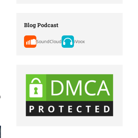
Blog Podcast
SoundCloud
iVoox
a