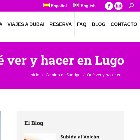
Español
English
Busca
La
La
página
página
A
VIAJES A DUBAI
RESERVA
FAQ
BLOG
CONTACTO
Facebook
Instagra
se
se
abre
abre
en
en
 ver y hacer en Lugo
una
una
Estás aquí:
ventana
ventana
nueva
nueva
Inicio
Camino de Santigo
Qué ver y hacer en...
El Blog
Subida al Volcán