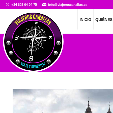
+34 603 04 04 75
info@viajeroscanallas.es
INICIO
QUIÉNES