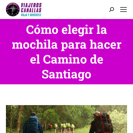
Buscar:
Cómo elegir la
mochila para hacer
Estás aquí:
el Camino de
Santiago