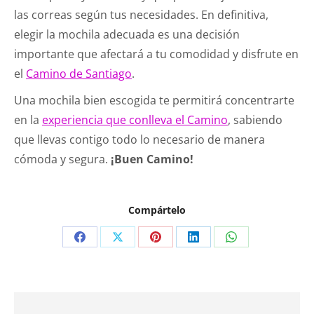
las correas según tus necesidades. En definitiva,
elegir la mochila adecuada es una decisión
importante que afectará a tu comodidad y disfrute en
el
Camino de Santiago
.
Una mochila bien escogida te permitirá concentrarte
en la
experiencia que conlleva el Camino
, sabiendo
que llevas contigo todo lo necesario de manera
cómoda y segura.
¡Buen Camino!
Compártelo
Compartir
Compartir
Compartir
Compartir
Compartir
en
en
en
en
en
Facebook
X
Pinterest
LinkedIn
WhatsApp