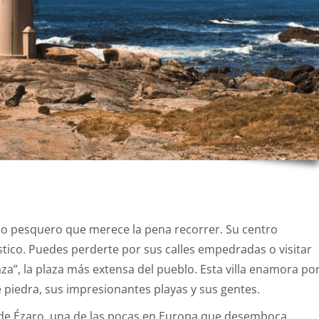
o pesquero que merece la pena recorrer. Su centro
stico. Puedes perderte por sus calles empedradas o visitar
a”, la plaza más extensa del pueblo. Esta villa enamora po
e piedra, sus impresionantes playas y sus gentes.
 de Ézaro, una de las pocas en Europa que desemboca