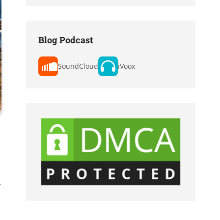
Blog Podcast
SoundCloud
iVoox
r