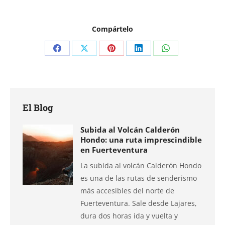
Compártelo
Compartir
Compartir
Compartir
Compartir
Compartir
en
en
en
en
en
Facebook
X
Pinterest
LinkedIn
WhatsApp
El Blog
Subida al Volcán Calderón
Hondo: una ruta imprescindible
en Fuerteventura
La subida al volcán Calderón Hondo
es una de las rutas de senderismo
más accesibles del norte de
Fuerteventura. Sale desde Lajares,
dura dos horas ida y vuelta y