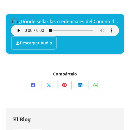
¿Dónde sellar las credenciales del Camino de Santiago?
Descargar Audio
Compártelo
Compartir
Compartir
Compartir
Compartir
Compartir
en
en
en
en
en
Facebook
X
Pinterest
LinkedIn
WhatsApp
El Blog