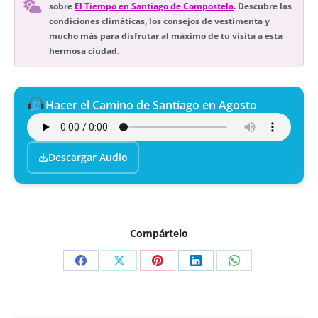
sobre
El Tiempo en Santiago de Compostela
. Descubre las
condiciones climáticas, los consejos de vestimenta y
mucho más para disfrutar al máximo de tu visita a esta
hermosa ciudad.
Hacer el Camino de Santiago en Agosto
Descargar Audio
Compártelo
Compartir
Compartir
Compartir
Compartir
Compartir
en
en
en
en
en
Facebook
X
Pinterest
LinkedIn
WhatsApp