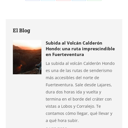
Compartir
Compartir
Compartir
Compartir
Compartir
en
en
en
en
en
Facebook
X
Pinterest
LinkedIn
WhatsApp
El Blog
Subida al Volcán Calderón
Hondo: una ruta imprescindible
en Fuerteventura
La subida al volcán Calderón Hondo
es una de las rutas de senderismo
más accesibles del norte de
Fuerteventura. Sale desde Lajares,
dura dos horas ida y vuelta y
termina en el borde del cráter con
vistas a Lobos y Corralejo. Te
contamos cómo llegar, qué llevar y
a qué hora subir.