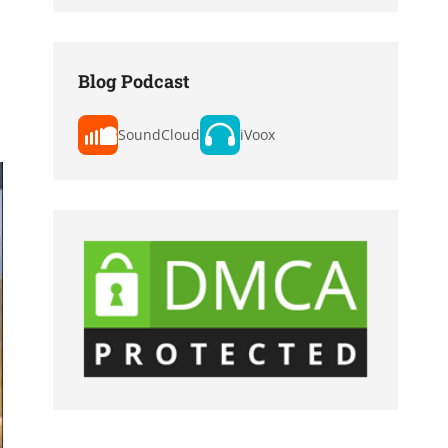
Blog Podcast
SoundCloud
iVoox