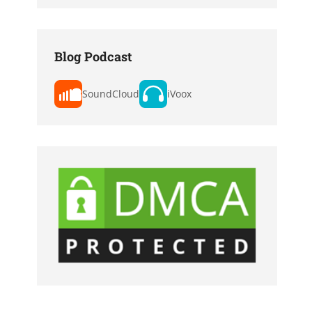
Blog Podcast
SoundCloud
iVoox
n