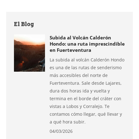
en
en
en
en
en
Facebook
X
Pinterest
LinkedIn
WhatsApp
El Blog
Subida al Volcán Calderón
Hondo: una ruta imprescindible
en Fuerteventura
La subida al volcán Calderón Hondo
es una de las rutas de senderismo
más accesibles del norte de
Fuerteventura. Sale desde Lajares,
dura dos horas ida y vuelta y
termina en el borde del cráter con
vistas a Lobos y Corralejo. Te
contamos cómo llegar, qué llevar y
a qué hora subir.
04/03/2026