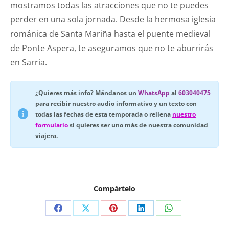
mostramos todas las atracciones que no te puedes
perder en una sola jornada. Desde la hermosa iglesia
románica de Santa Mariña hasta el puente medieval
de Ponte Aspera, te aseguramos que no te aburrirás
en Sarria.
¿Quieres más info? Mándanos un
WhatsApp
al
603040475
para recibir nuestro audio informativo y un texto con
todas las fechas de esta temporada o rellena
nuestro
formulario
si quieres ser uno más de nuestra comunidad
viajera.
Compártelo
Compartir
Compartir
Compartir
Compartir
Compartir