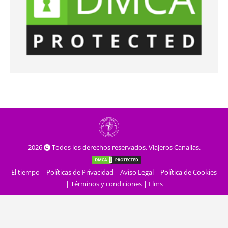
2026
Todos los derechos reservados. Viajeros Canallas.
El tiempo
|
Políticas de Privacidad
|
Aviso Legal
|
Política de Cookies
|
Términos y condiciones
|
Llms